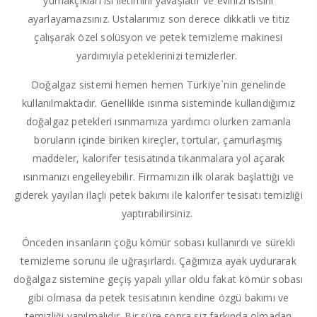
yumakçıkları ısı iletimini yavaşlatır ve evinizi ısısını
ayarlayamazsınız. Ustalarımız son derece dikkatli ve titiz
çalışarak özel solüsyon ve petek temizleme makinesi
yardımıyla peteklerinizi temizlerler.
Doğalgaz sistemi hemen hemen Türkiye`nin genelinde
kullanılmaktadır. Genellikle ısınma sisteminde kullandığımız
doğalgaz petekleri ısınmamıza yardımcı olurken zamanla
boruların içinde biriken kireçler, tortular, çamurlaşmış
maddeler, kalorifer tesisatında tıkanmalara yol açarak
ısınmanızı engelleyebilir. Firmamızın ilk olarak başlattığı ve
giderek yayılan ilaçlı petek bakımı ile kalorifer tesisatı temizliği
yaptırabilirsiniz.
Önceden insanların çoğu kömür sobası kullanırdı ve sürekli
temizleme sorunu ile uğraşırlardı. Çağımıza ayak uydurarak
doğalgaz sistemine geçiş yapalı yıllar oldu fakat kömür sobası
gibi olmasa da petek tesisatının kendine özgü bakımı ve
temizliği yapılmalıdır. Bir süre sonra siz farkında olmadan