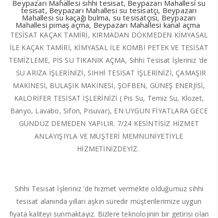
Beypazarı Mahallesi sıhhi tesisat, Beypazarı Mahallesi su
tesisat, Beypazarı Mahallesi su tesisatçı, Beypazarı
Mahallesi su kaçağı bulma, su tesisatçısı, Beypazarı
Mahallesi pimaş açma, Beypazarı Mahallesi kanal açma
TESİSAT KAÇAK TAMİRİ, KIRMADAN DÖKMEDEN KİMYASAL
İLE KAÇAK TAMİRİ, KİMYASAL İLE KOMBİ PETEK VE TESİSAT
TEMİZLEME, PİS SU TIKANIK AÇMA, Sıhhi Tesisat İşleriniz ‘de
SU ARIZA İŞLERİNİZİ, SIHHİ TESİSAT İŞLERİNİZİ, ÇAMAŞIR
MAKİNESİ, BULAŞIK MAKİNESİ, ŞOFBEN, GÜNEŞ ENERJİSİ,
KALORİFER TESİSAT İŞLERİNİZİ ( Pis Su, Temiz Su, Klozet,
Banyo, Lavabo, Sifon, Pisuvar), EN UYGUN FİYATLARA GECE
GÜNDÜZ DEMEDEN YAPILIR. 7/24 KESİNTİSİZ HİZMET
ANLAYIŞIYLA VE MÜŞTERİ MEMNUNİYETİYLE
HİZMETİNİZDEYİZ.
Sıhhi Tesisat İşleriniz ’de hizmet vermekte olduğumuz sıhhi
tesisat alanında yılları aşkın süredir müşterilerimize uygun
fiyata kaliteyi sunmaktayız. Bizlere teknolojinin bir getirisi olan