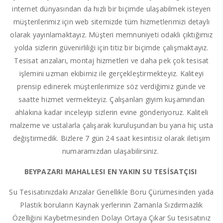
internet dünyasından da hızlı bir biçimde ulaşabilmek isteyen
müşterilerimiz için web sitemizde tüm hizmetlerimizi detaylı
olarak yayınlamaktayız. Müşteri memnuniyeti odaklı çıktığımız
yolda sizlerin güvenirliliği için titiz bir biçimde çalışmaktayız.
Tesisat arızaları, montaj hizmetleri ve daha pek çok tesisat
işlemini uzman ekibimiz ile gerçekleştirmekteyiz. Kaliteyi
prensip edinerek müşterilerimize söz verdiğimiz günde ve
saatte hizmet vermekteyiz. Çalışanları giyim kuşamından
ahlakına kadar inceleyip sizlerin evine gönderiyoruz. Kaliteli
malzeme ve ustalarla çalışarak kuruluşundan bu yana hiç usta
değiştirmedik. Bizlere 7 gün 24 saat kesintisiz olarak iletişim
numaramızdan ulaşabilirsiniz.
BEYPAZARI MAHALLESI EN YAKIN SU TESİSATÇISI
Su Tesisatınızdaki Arızalar Genellikle Boru Çürümesinden yada
Plastik boruların Kaynak yerlerinin Zamanla Sızdırmazlık
Özelliğini Kaybetmesinden Dolayı Ortaya Çıkar Su tesisatınız