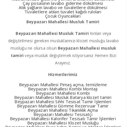
Çay posasının lavabo giderine dökülmesi
Atık yağların lavabo ve tuvaletlere dökülmesi
Tuvaletlere atılan tuvalet kağıdı ruloları
Çocuk Oyuncakları
Beypazarı Mahallesi Musluk Tamiri
Beypazarı Mahallesi Musluk Tamiri
Kırılan veya
değiştirilmesi gereken musluklarınızı klozet musluğu lavabo
musluğu ne olursa olsun
Beypazarı Mahallesi musluk
tamiri
veya musluk değiştirmek istiyorsanız Hemen Bizi
Arayınız.
Hizmetlerimiz
Beypazarı Mahallesi Pimaş açma, temizleme
Beypazarı Mahallesi Kombi Montajı
Beypazarı Mahallesi Kombi
Beypazarı Mahallesi Musluk Batarya klozet tamiri
Beypazarı Mahallesi Sıhhi Tesisat Tamir İşlemleri
Beypazarı Mahallesi Gömme Rezervuar Tamir
Beypazarı Mahallesi Tıkanıklık Açma
Beypazarı Mahallesi Tesisatçı
Beypazarı Mahallesi Kalorifer Tesisatı Tamir İşlemleri
Beypazarı Mahallesi Klozet Musluğu