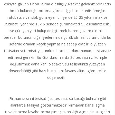
eskiyse galvaniz boru olma olasılığı yüksektir galvaniz boruların
ömrü bulunduğu ortama göre değişebilmektedir örneğin
rutubetsiz ve ıslak görmeyen bir yerde 20-25 yılken ıslak ve
rutubetli yerlerde 10-15 senede çürümektedir. Tesisatınız eski
ise çürüyen yeri bulup değiştirmek bazen çözüm olmakla
beraber borunun diğer yerlerininde çürük olması durumunda bu
seferde oradan kaçak yapmasına sebep olabilir o yüzden
tesisatınıza tamirat yaptırırken borunun durumununda iyi analiz
edilmesi gerekir. Bu Gibi durumlarda Su tesisatınızı komple
değiştirmek daha karlı olacaktır. su tesisatınızı yüzeyden
döşenebildiği gibi bazı kısımlarını fayans altına gömerekte
döşenebilir.
Firmamız sıhhi tesisat ( su tesisatı, su kaçağı bulma ) gibi
alanlarda faaliyet göstermektedir. kırmadan kanal açma
tuvalet açma lavabo açma pimaş tıkanıklığı açma pis su gideri