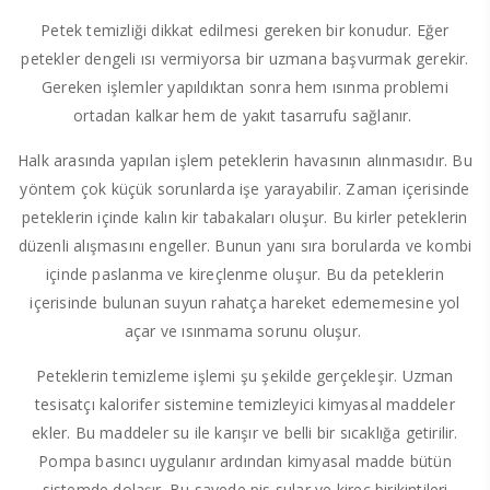
Petek temizliği dikkat edilmesi gereken bir konudur. Eğer
petekler dengeli ısı vermiyorsa bir uzmana başvurmak gerekir.
Gereken işlemler yapıldıktan sonra hem ısınma problemi
ortadan kalkar hem de yakıt tasarrufu sağlanır.
Halk arasında yapılan işlem peteklerin havasının alınmasıdır. Bu
yöntem çok küçük sorunlarda işe yarayabilir. Zaman içerisinde
peteklerin içinde kalın kir tabakaları oluşur. Bu kirler peteklerin
düzenli alışmasını engeller. Bunun yanı sıra borularda ve kombi
içinde paslanma ve kireçlenme oluşur. Bu da peteklerin
içerisinde bulunan suyun rahatça hareket edememesine yol
açar ve ısınmama sorunu oluşur.
Peteklerin temizleme işlemi şu şekilde gerçekleşir. Uzman
tesisatçı kalorifer sistemine temizleyici kimyasal maddeler
ekler. Bu maddeler su ile karışır ve belli bir sıcaklığa getirilir.
Pompa basıncı uygulanır ardından kimyasal madde bütün
sistemde dolaşır. Bu sayede pis sular ve kireç birikintileri