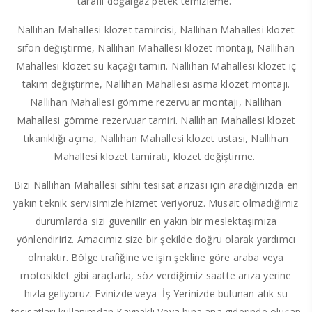
taraflı doğalgaz petek temizleme.
Nallıhan Mahallesi klozet tamircisi, Nallıhan Mahallesi klozet
sifon değiştirme, Nallıhan Mahallesi klozet montajı, Nallıhan
Mahallesi klozet su kaçağı tamiri. Nallıhan Mahallesi klozet iç
takım değiştirme, Nallıhan Mahallesi asma klozet montajı.
Nallıhan Mahallesi gömme rezervuar montajı, Nallıhan
Mahallesi gömme rezervuar tamiri. Nallıhan Mahallesi klozet
tıkanıklığı açma, Nallıhan Mahallesi klozet ustası, Nallıhan
Mahallesi klozet tamiratı, klozet değiştirme.
Bizi Nallıhan Mahallesi sıhhi tesisat arızası için aradığınızda en
yakın teknik servisimizle hizmet veriyoruz. Müsait olmadığımız
durumlarda sizi güvenilir en yakın bir meslektaşımıza
yönlendiririz. Amacımız size bir şekilde doğru olarak yardımcı
olmaktır. Bölge trafiğine ve işin şekline göre araba veya
motosiklet gibi araçlarla, söz verdiğimiz saatte arıza yerine
hızla geliyoruz. Evinizde veya İş Yerinizde bulunan atık su
tesisatları kullanımdan Kaynaklı Veya bina ana giderinde oluşan