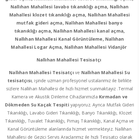
Nallıhan Mahallesi lavabo tıkanıklığı açma, Nallıhan
Mahallesi klozet tıkanıklığı açma, Nallıhan Mahallesi
mutfak gideri açma, Nallıhan Mahallesi banyo
tıkanıklığı açma, Nallıhan Mahallesi kanal açma,
Nallıhan Mahallesi Kanal Görüntüleme, Nallıhan
Mahallesi Logar Açma, Nallıhan Mahallesi Vidanjör
Nallıhan Mahallesi Tesisatçı
Nallıhan Mahallesi Tesisatçı
ve
Nallıhan Mahallesi Su
tesisatçısı
, işinde uzman profesyonel ustalarımız ile birlikte
sizlere Nallıhan Mahallesi de hızlı hizmet sunmaktayız .Termal
Kamera ve Akustik Dinleme Cihazlarımızla
Kırmadan ve
Dökmeden
Su Kaçak Tespiti
yapıyoruz. Ayrıca Mutfak Gideri
Tıkanıklığı, Lavabo Gideri Tıkanıklığı, Banyo Tıkanıklığı, Klozet
Tıkanıklığı, Tuvalet Tıkanıklığı, Pimaş Tıkanıklığı, Kanal Açma ve
Kanal Görüntüleme alanlarında hizmet vermekteyiz. Nallıhan
Mahallesi de Gezici Servis Araçlarımız ile hızlı Tesisatçı olarak