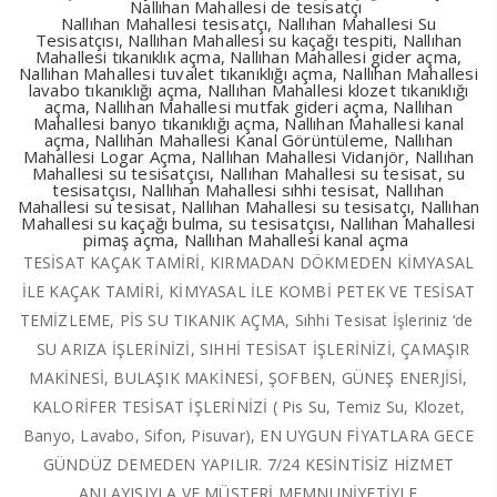
Nallıhan Mahallesi de tesisatçı
Nallıhan Mahallesi tesisatçı, Nallıhan Mahallesi Su
Tesisatçısı, Nallıhan Mahallesi su kaçağı tespiti, Nallıhan
Mahallesi tıkanıklık açma, Nallıhan Mahallesi gider açma,
Nallıhan Mahallesi tuvalet tıkanıklığı açma, Nallıhan Mahallesi
lavabo tıkanıklığı açma, Nallıhan Mahallesi klozet tıkanıklığı
açma, Nallıhan Mahallesi mutfak gideri açma, Nallıhan
Mahallesi banyo tıkanıklığı açma, Nallıhan Mahallesi kanal
açma, Nallıhan Mahallesi Kanal Görüntüleme, Nallıhan
Mahallesi Logar Açma, Nallıhan Mahallesi Vidanjör, Nallıhan
Mahallesi su tesisatçısı, Nallıhan Mahallesi su tesisat, su
tesisatçısı, Nallıhan Mahallesi sıhhi tesisat, Nallıhan
Mahallesi su tesisat, Nallıhan Mahallesi su tesisatçı, Nallıhan
Mahallesi su kaçağı bulma, su tesisatçısı, Nallıhan Mahallesi
pimaş açma, Nallıhan Mahallesi kanal açma
TESİSAT KAÇAK TAMİRİ, KIRMADAN DÖKMEDEN KİMYASAL
İLE KAÇAK TAMİRİ, KİMYASAL İLE KOMBİ PETEK VE TESİSAT
TEMİZLEME, PİS SU TIKANIK AÇMA, Sıhhi Tesisat İşleriniz ‘de
SU ARIZA İŞLERİNİZİ, SIHHİ TESİSAT İŞLERİNİZİ, ÇAMAŞIR
MAKİNESİ, BULAŞIK MAKİNESİ, ŞOFBEN, GÜNEŞ ENERJİSİ,
KALORİFER TESİSAT İŞLERİNİZİ ( Pis Su, Temiz Su, Klozet,
Banyo, Lavabo, Sifon, Pisuvar), EN UYGUN FİYATLARA GECE
GÜNDÜZ DEMEDEN YAPILIR. 7/24 KESİNTİSİZ HİZMET
ANLAYIŞIYLA VE MÜŞTERİ MEMNUNİYETİYLE