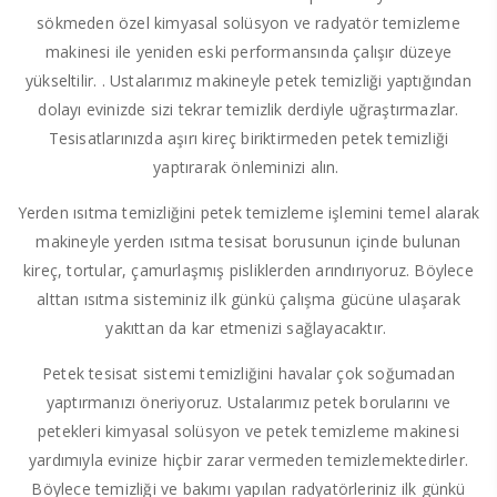
sökmeden özel kimyasal solüsyon ve radyatör temizleme
makinesi ile yeniden eski performansında çalışır düzeye
yükseltilir. . Ustalarımız makineyle petek temizliği yaptığından
dolayı evinizde sizi tekrar temizlik derdiyle uğraştırmazlar.
Tesisatlarınızda aşırı kireç biriktirmeden petek temizliği
yaptırarak önleminizi alın.
Yerden ısıtma temizliğini petek temizleme işlemini temel alarak
makineyle yerden ısıtma tesisat borusunun içinde bulunan
kireç, tortular, çamurlaşmış pisliklerden arındırıyoruz. Böylece
alttan ısıtma sisteminiz ilk günkü çalışma gücüne ulaşarak
yakıttan da kar etmenizi sağlayacaktır.
Petek tesisat sistemi temizliğini havalar çok soğumadan
yaptırmanızı öneriyoruz. Ustalarımız petek borularını ve
petekleri kimyasal solüsyon ve petek temizleme makinesi
yardımıyla evinize hiçbir zarar vermeden temizlemektedirler.
Böylece temizliği ve bakımı yapılan radyatörleriniz ilk günkü