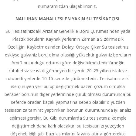
numaramızdan ulaşabilirsiniz.
NALLIHAN MAHALLESI EN YAKIN SU TESİSATÇISI
Su Tesisatınızdaki Arızalar Genellikle Boru Çürümesinden yada
Plastik boruların Kaynak yerlerinin Zamanla Sızdırmazlık
Özelliğini Kaybetmesinden Dolayı Ortaya Çıkar Su tesisatınız
eskiyse galvaniz boru olma olasılığı yüksektir galvaniz boruların
ömrü bulunduğu ortama göre değişebilmektedir örneğin
rutubetsiz ve ıslak görmeyen bir yerde 20-25 yılken ıslak ve
rutubetli yerlerde 10-15 senede çürümektedir. Tesisatınız eski
ise çürüyen yeri bulup değiştirmek bazen çözüm olmakla
beraber borunun diğer yerlerininde çürük olması durumunda bu
seferde oradan kaçak yapmasına sebep olabilir o yüzden
tesisatınıza tamirat yaptırırken borunun durumununda iyi analiz
edilmesi gerekir. Bu Gibi durumlarda Su tesisatınızı komple
değiştirmek daha karlı olacaktır. su tesisatınızı yüzeyden
döşenebildiği gibi bazı kısımlarını fayans altına gömerekte