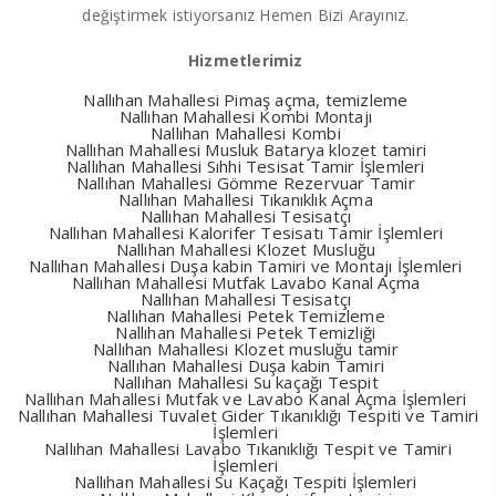
değiştirmek istiyorsanız Hemen Bizi Arayınız.
Hizmetlerimiz
Nallıhan Mahallesi Pimaş açma, temizleme
Nallıhan Mahallesi Kombi Montajı
Nallıhan Mahallesi Kombi
Nallıhan Mahallesi Musluk Batarya klozet tamiri
Nallıhan Mahallesi Sıhhi Tesisat Tamir İşlemleri
Nallıhan Mahallesi Gömme Rezervuar Tamir
Nallıhan Mahallesi Tıkanıklık Açma
Nallıhan Mahallesi Tesisatçı
Nallıhan Mahallesi Kalorifer Tesisatı Tamir İşlemleri
Nallıhan Mahallesi Klozet Musluğu
Nallıhan Mahallesi Duşa kabin Tamiri ve Montajı İşlemleri
Nallıhan Mahallesi Mutfak Lavabo Kanal Açma
Nallıhan Mahallesi Tesisatçı
Nallıhan Mahallesi Petek Temizleme
Nallıhan Mahallesi Petek Temizliği
Nallıhan Mahallesi Klozet musluğu tamir
Nallıhan Mahallesi Duşa kabin Tamiri
Nallıhan Mahallesi Su kaçağı Tespit
Nallıhan Mahallesi Mutfak ve Lavabo Kanal Açma İşlemleri
Nallıhan Mahallesi Tuvalet Gider Tıkanıklığı Tespiti ve Tamiri
İşlemleri
Nallıhan Mahallesi Lavabo Tıkanıklığı Tespit ve Tamiri
İşlemleri
Nallıhan Mahallesi Su Kaçağı Tespiti İşlemleri