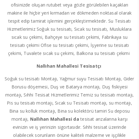
ofisinizde oluşan rutubet veya gözle görülebilen kaçakları
makine ile hiçbir yeri kırmadan ve dökmeden noktasal olarak
tespit edip tamirat işlemini gerçekleştirmektedir. Su Tesisatı
Hizmetlerimiz Soğuk su tesisatı, Sıcak su tesisatı, Musluklara
sıcak su çekimi, Bahçeye su tesisatı çekimi, Fabrikaya su
tesisatı çekimi Ofise su tesisatı çekimi, İşyerine su tesisatı
çekimi, Tuvalete sıcak su çekimi, Balkona su tesisatı çekimi
Nallıhan Mahallesi Tesisatçı
Soğuk su tesisatı Montajı, Yağmur suyu Tesisatı Montajı, Gider
Borusu döşemesi, Duş ve Batarya montajı, Duş fıskiyesi
montajı, Sıhhi Tesisat Hizmetlerimiz Temiz su tesisatı montajı,
Pis su tesisatı montajı, Sıcak su Tesisatı montajı, su montajı,
Bina su kolluk montajı, Bina su kolektörü tamiri Su deposu
montajı,
Nallıhan Mahallesi da
tesisat arızalarına karşı
evinizin ve iş yerinizin sigortasıdır. Sıhhi tesisat üzerinde
olabilecek sorunların önüne kaliteli malzeme ve işçilikle