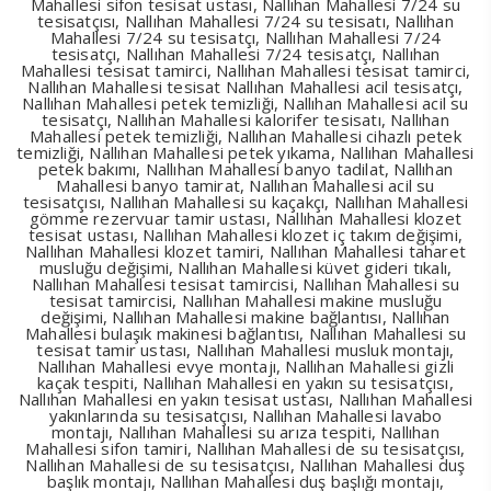
Mahallesi sifon tesisat ustası, Nallıhan Mahallesi 7/24 su
tesisatçısı, Nallıhan Mahallesi 7/24 su tesisatı, Nallıhan
Mahallesi 7/24 su tesisatçı, Nallıhan Mahallesi 7/24
tesisatçı, Nallıhan Mahallesi 7/24 tesisatçı, Nallıhan
Mahallesi tesisat tamirci, Nallıhan Mahallesi tesisat tamirci,
Nallıhan Mahallesi tesisat Nallıhan Mahallesi acil tesisatçı,
Nallıhan Mahallesi petek temizliği, Nallıhan Mahallesi acil su
tesisatçı, Nallıhan Mahallesi kalorifer tesisatı, Nallıhan
Mahallesi petek temizliği, Nallıhan Mahallesi cihazlı petek
temizliği, Nallıhan Mahallesi petek yıkama, Nallıhan Mahallesi
petek bakımı, Nallıhan Mahallesi banyo tadilat, Nallıhan
Mahallesi banyo tamirat, Nallıhan Mahallesi acil su
tesisatçısı, Nallıhan Mahallesi su kaçakçı, Nallıhan Mahallesi
gömme rezervuar tamir ustası, Nallıhan Mahallesi klozet
tesisat ustası, Nallıhan Mahallesi klozet iç takım değişimi,
Nallıhan Mahallesi klozet tamiri, Nallıhan Mahallesi taharet
musluğu değişimi, Nallıhan Mahallesi küvet gideri tıkalı,
Nallıhan Mahallesi tesisat tamircisi, Nallıhan Mahallesi su
tesisat tamircisi, Nallıhan Mahallesi makine musluğu
değişimi, Nallıhan Mahallesi makine bağlantısı, Nallıhan
Mahallesi bulaşık makinesi bağlantısı, Nallıhan Mahallesi su
tesisat tamir ustası, Nallıhan Mahallesi musluk montajı,
Nallıhan Mahallesi evye montajı, Nallıhan Mahallesi gizli
kaçak tespiti, Nallıhan Mahallesi en yakın su tesisatçısı,
Nallıhan Mahallesi en yakın tesisat ustası, Nallıhan Mahallesi
yakınlarında su tesisatçısı, Nallıhan Mahallesi lavabo
montajı, Nallıhan Mahallesi su arıza tespiti, Nallıhan
Mahallesi sifon tamiri, Nallıhan Mahallesi de su tesisatçısı,
Nallıhan Mahallesi de su tesisatçısı, Nallıhan Mahallesi duş
başlık montajı, Nallıhan Mahallesi duş başlığı montajı,