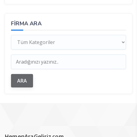
FIRMA ARA
HemenAraGeliriz.com