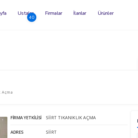
yfa
Ustalar
Firmalar
İlanlar
Ürünler
40
ık Açma
FIRMA YETKILISI
SİİRT TIKANIKLIK AÇMA
ADRES
SİİRT