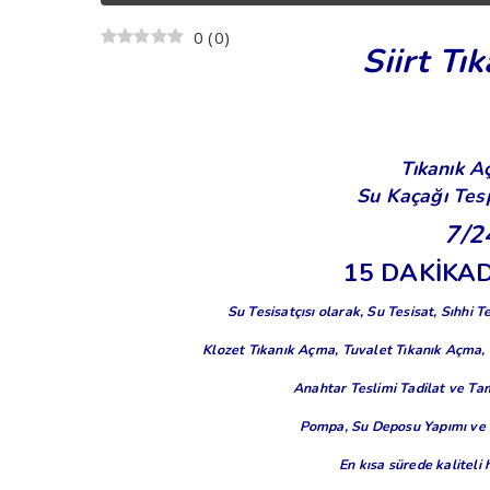
0
(
0
)
Siirt Tı
Tıkanık 
Su Kaçağı Tesp
7/2
15 DAKİKA
Su Tesisatçısı olarak, Su Tesisat, Sıhhi 
Klozet Tıkanık Açma,
Tuvalet Tıkanık Açma, 
Anahtar Teslimi Tadilat ve Tam
Pompa, Su Deposu Yapımı ve 
En kısa sürede kaliteli h