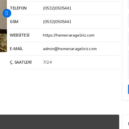
TELEFON
(0532)0505441
GSM
(0532)0505441
WEBSITESI
https://hemenarageliriz.com
E-MAIL
admin@hemenarageliriz.com
Ç. SAATLERI
7/24